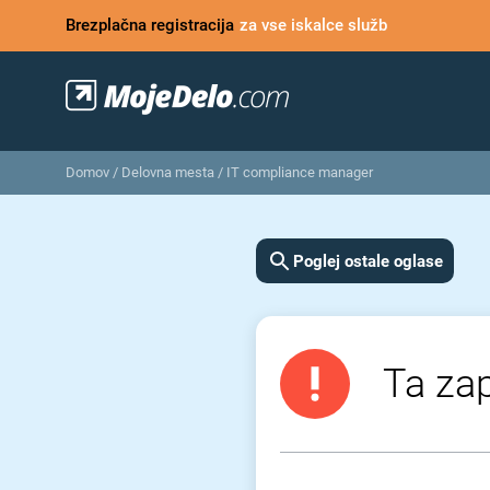
Brezplačna registracija
za vse iskalce služb
Domov
/
Delovna mesta
/
IT compliance manager
Poglej ostale oglase
Ta zap