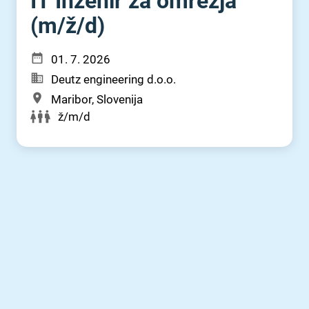
IT Inženir za omrežja
(m⁠/⁠ž⁠/⁠d)
01. 7. 2026
Deutz engineering d.o.o.
Maribor, Slovenija
ž/m/d