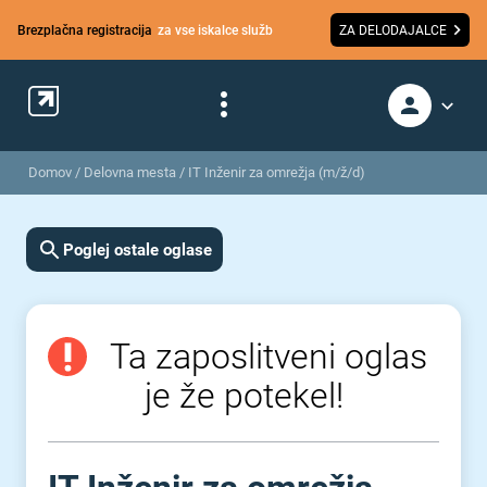
Brezplačna registracija
za vse iskalce služb
ZA DELODAJALCE
Domov
/
Delovna mesta
/
IT Inženir za omrežja (m/ž/d)
Poglej ostale oglase
Ta zaposlitveni oglas
je že potekel!