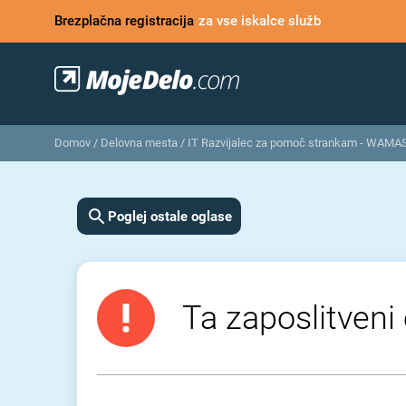
Brezplačna registracija
za vse iskalce služb
Domov
/
Delovna mesta
/
IT Razvijalec za pomoč strankam - WAMAS
Poglej ostale oglase
Ta zaposlitveni 