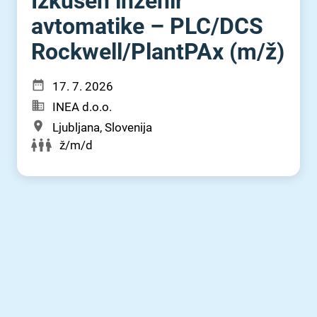
Izkušen inženir
avtomatike – PLC⁠/⁠DCS
Rockwell⁠/⁠PlantPAx (m⁠/⁠ž)
17. 7. 2026
INEA d.o.o.
Ljubljana, Slovenija
ž/m/d