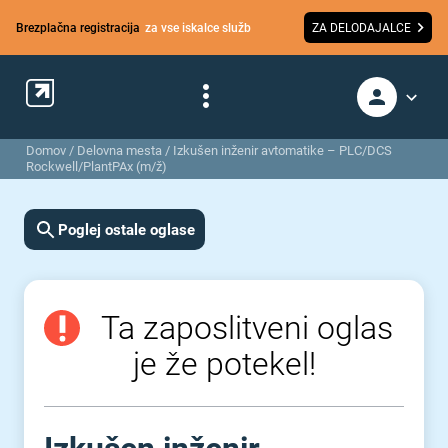
Brezplačna registracija
za vse iskalce služb
ZA DELODAJALCE
Domov
/
Delovna mesta
/
Izkušen inženir avtomatike – PLC/DCS
Rockwell/PlantPAx (m/ž)
Poglej ostale oglase
Ta zaposlitveni oglas
je že potekel!