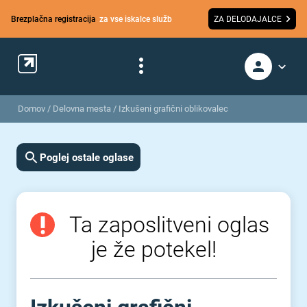
Brezplačna registracija
za vse iskalce služb
ZA DELODAJALCE
Domov
/
Delovna mesta
/
Izkušeni grafični oblikovalec
Poglej ostale oglase
Ta zaposlitveni oglas
je že potekel!