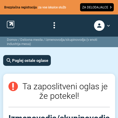
Brezplačna registracija
za vse iskalce služb
ZA DELODAJALCE
Domov
/
Delovna mesta
/
Izmenovodja/skupinovodja (v enoti
industrija mesa)
Poglej ostale oglase
Ta zaposlitveni oglas je
že potekel!