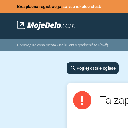
Brezplačna registracija
za vse iskalce služb
Domov
/
Delovna mesta
/
Kalkulant v gradbeništvu (m/ž)
Poglej ostale oglase
Ta zap