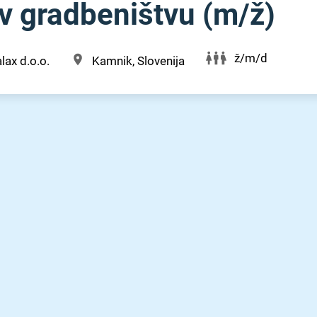
v gradbeništvu (m⁠/⁠ž)
ž/m/d
lax d.o.o.
Kamnik, Slovenija