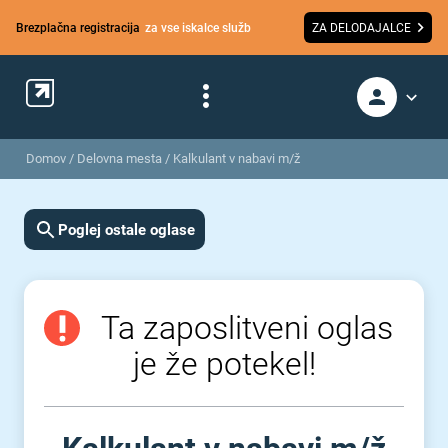
Brezplačna registracija
za vse iskalce služb
ZA DELODAJALCE
Domov
/
Delovna mesta
/
Kalkulant v nabavi m/ž
Poglej ostale oglase
Ta zaposlitveni oglas
je že potekel!