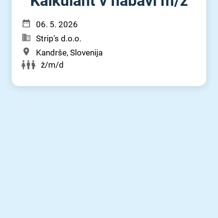
Kalkulant v nabavi m⁠/⁠ž
06. 5. 2026
Strip's d.o.o.
Kandrše, Slovenija
ž/m/d