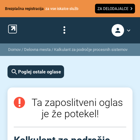
Brezplačna registracija
za vse iskalce služb
ZA DELODAJALCE
Domov
/
Delovna mesta
/
Kalkulant za področje procesnih sistemov
Poglej ostale oglase
Ta zaposlitveni oglas
je že potekel!