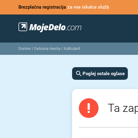
Brezplačna registracija
za vse iskalce služb
Domov
/
Delovna mesta
/
Kalkulant
Poglej ostale oglase
Ta zap