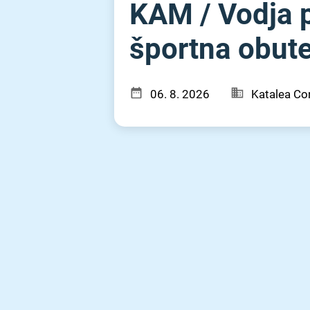
KAM ⁠/⁠ Vodja
športna obut
06. 8. 2026
Katalea Con