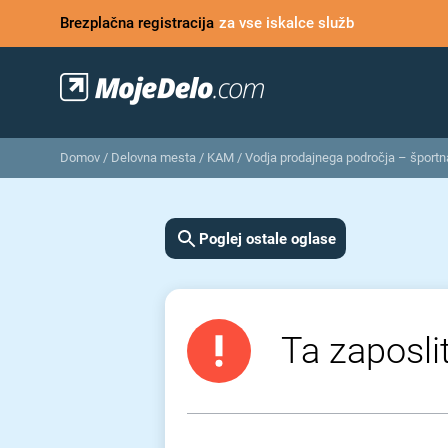
Brezplačna registracija
za vse iskalce služb
Domov
/
Delovna mesta
/
KAM / Vodja prodajnega področja – športn
Poglej ostale oglase
Ta zaposlit