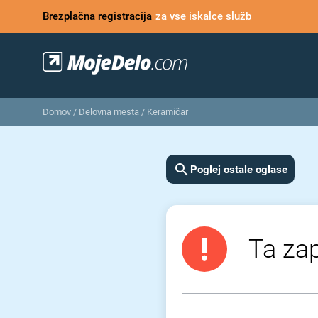
Brezplačna registracija
za vse iskalce služb
Domov
/
Delovna mesta
/
Keramičar
Poglej ostale oglase
Ta zap