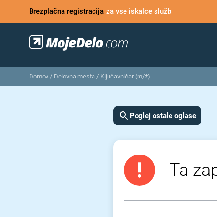
Brezplačna registracija
za vse iskalce služb
Domov
/
Delovna mesta
/
Ključavničar (m/ž)
Poglej ostale oglase
Ta zap