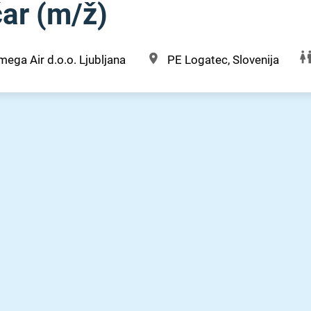
r (m⁠/⁠ž)
ega Air d.o.o. Ljubljana
PE Logatec, Slovenija