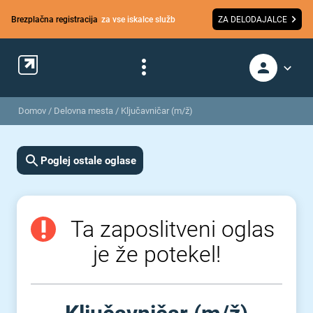
Brezplačna registracija
za vse iskalce služb
ZA DELODAJALCE
Domov
/
Delovna mesta
/
Ključavničar (m/ž)
Poglej ostale oglase
Ta zaposlitveni oglas
je že potekel!