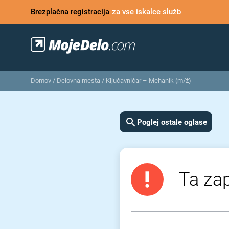
Brezplačna registracija
za vse iskalce služb
Domov
/
Delovna mesta
/
Ključavničar – Mehanik (m/ž)
Poglej ostale oglase
Ta zap