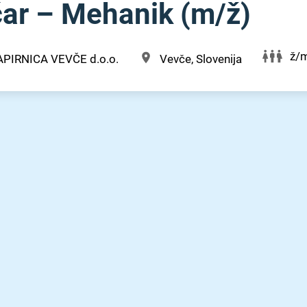
ar – Mehanik (m⁠/⁠ž)
ž/
APIRNICA VEVČE d.o.o.
Vevče, Slovenija