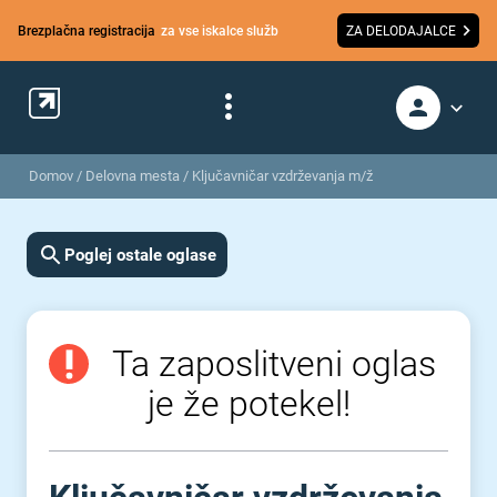
Brezplačna registracija
za vse iskalce služb
ZA DELODAJALCE
Domov
/
Delovna mesta
/
Ključavničar vzdrževanja m/ž
Poglej ostale oglase
Ta zaposlitveni oglas
je že potekel!