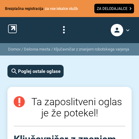
Brezplačna registracija
za vse iskalce služb
ZA DELODAJALCE
Domov
/
Delovna mesta
/
Ključavničar z znanjem robotskega varjenja
Poglej ostale oglase
Ta zaposlitveni oglas
je že potekel!