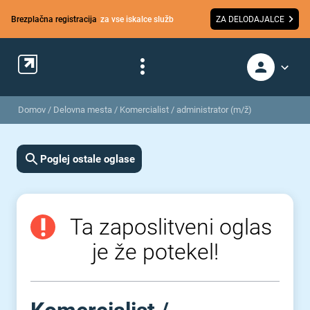
Brezplačna registracija
za vse iskalce služb
ZA DELODAJALCE
Domov
/
Delovna mesta
/
Komercialist / administrator (m/ž)
Poglej ostale oglase
Ta zaposlitveni oglas
je že potekel!