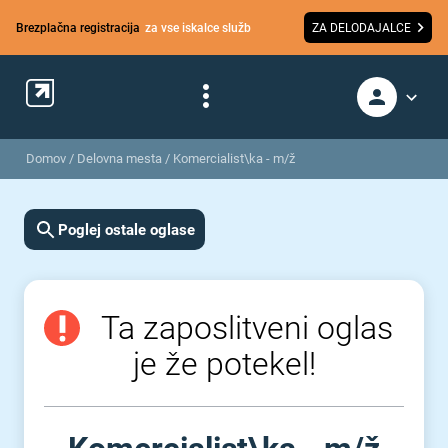
Brezplačna registracija
za vse iskalce služb
ZA DELODAJALCE
Domov
/
Delovna mesta
/
Komercialist\ka - m/ž
Poglej ostale oglase
Ta zaposlitveni oglas
je že potekel!