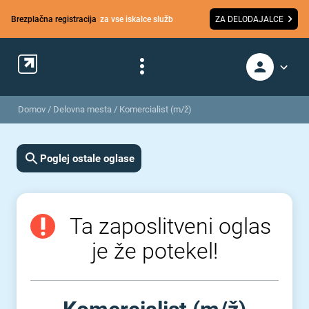
Brezplačna registracija
za vse iskalce služb
ZA DELODAJALCE
Domov
/
Delovna mesta
/
Komercialist (m/ž)
Poglej ostale oglase
Ta zaposlitveni oglas
je že potekel!