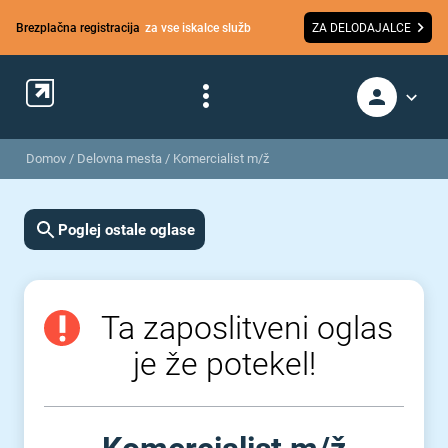
Brezplačna registracija
za vse iskalce služb
ZA DELODAJALCE
Domov
/
Delovna mesta
/
Komercialist m/ž
Poglej ostale oglase
Ta zaposlitveni oglas
je že potekel!