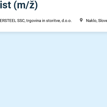
st (m⁠/⁠ž)
RSTEEL SSC, trgovina in storitve, d.o.o.
Naklo, Slov