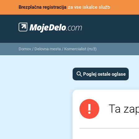
Brezplačna registracija
za vse iskalce služb
Domov
/
Delovna mesta
/
Komercialist (m/ž)
Poglej ostale oglase
Ta zap