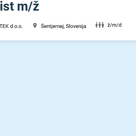
st m⁠/⁠ž
ž/m/d
TEK d.o.o.
Šentjernej, Slovenija