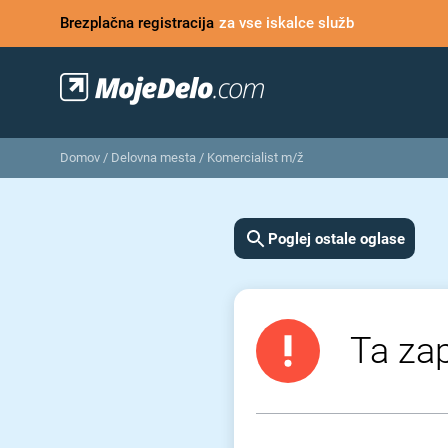
Brezplačna registracija
za vse iskalce služb
Domov
/
Delovna mesta
/
Komercialist m/ž
Poglej ostale oglase
Ta zap