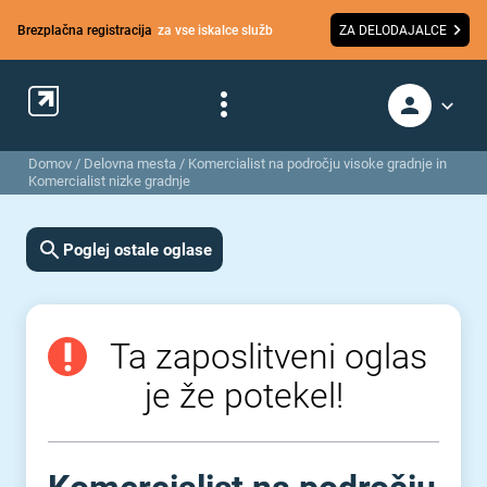
Brezplačna registracija
za vse iskalce služb
ZA DELODAJALCE
Domov
/
Delovna mesta
/
Komercialist na področju visoke gradnje in
Komercialist nizke gradnje
Poglej ostale oglase
Ta zaposlitveni oglas
je že potekel!