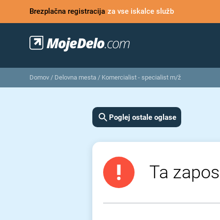
Brezplačna registracija
za vse iskalce služb
Domov
/
Delovna mesta
/
Komercialist - specialist m/ž
Poglej ostale oglase
Ta zaposl