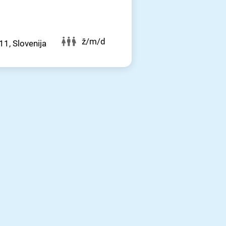
ž/m/d
11, Slovenija