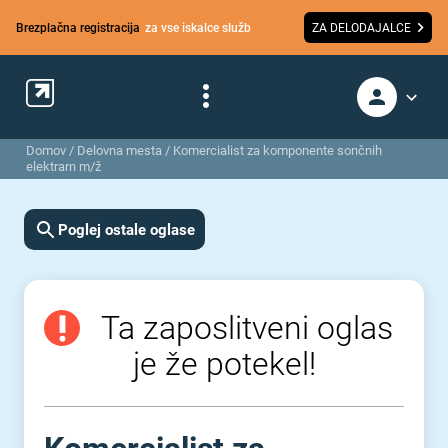
Brezplačna registracija
za vse iskalce služb
ZA DELODAJALCE
Domov
/
Delovna mesta
/
Komercialist za komponente sončnih
elektrarn m/ž
Poglej ostale oglase
Ta zaposlitveni oglas
je že potekel!