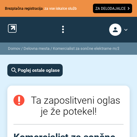
Brezplačna registracija
za vse iskalce služb
ZA DELODAJALCE
Domov
/
Delovna mesta
/
Komercialist za sončne elektrarne m/ž
Poglej ostale oglase
Ta zaposlitveni oglas
je že potekel!