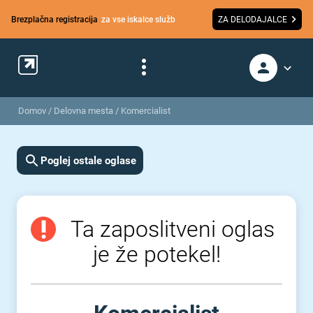
Brezplačna registracija
za vse iskalce služb
ZA DELODAJALCE
Domov
/
Delovna mesta
/
Komercialist
Poglej ostale oglase
Ta zaposlitveni oglas
je že potekel!