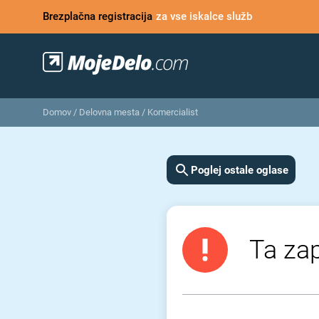
Brezplačna registracija
za vse iskalce služb
Domov
/
Delovna mesta
/
Komercialist
Poglej ostale oglase
Ta zap