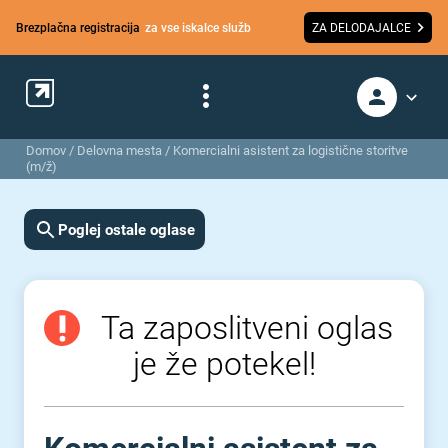
Brezplačna registracija
za vse iskalce služb
ZA DELODAJALCE
Domov
/
Delovna mesta
/
Komercialni asistent za logistične storitve
(m/ž)
Poglej ostale oglase
Ta zaposlitveni oglas
je že potekel!