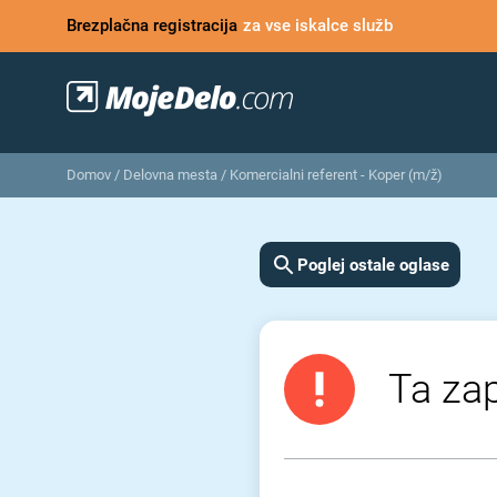
Brezplačna registracija
za vse iskalce služb
Domov
/
Delovna mesta
/
Komercialni referent - Koper (m/ž)
Poglej ostale oglase
Ta zap