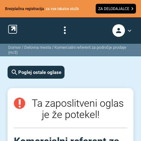
Brezplačna registracija
za vse iskalce služb
ZA DELODAJALCE
Domov
/
Delovna mesta
/
Komercialni referent za področje prodaje
(m/ž)
Poglej ostale oglase
Ta zaposlitveni oglas
je že potekel!