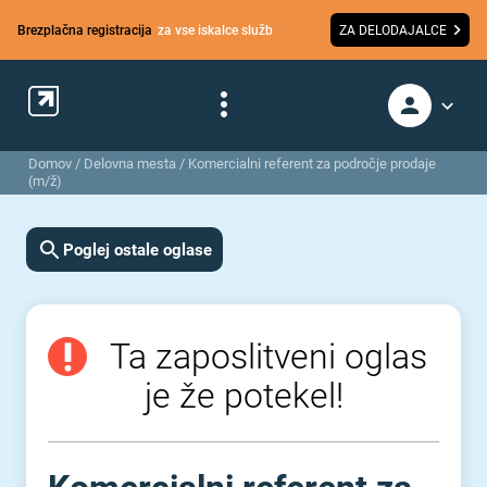
Brezplačna registracija
za vse iskalce služb
ZA DELODAJALCE
Domov
/
Delovna mesta
/
Komercialni referent za področje prodaje
(m/ž)
Poglej ostale oglase
Ta zaposlitveni oglas
je že potekel!