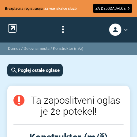
Brezplačna registracija
za vse iskalce služb
ZA DELODAJALCE
Domov
/
Delovna mesta
/
Konstrukter (m/ž)
Poglej ostale oglase
Ta zaposlitveni oglas
je že potekel!