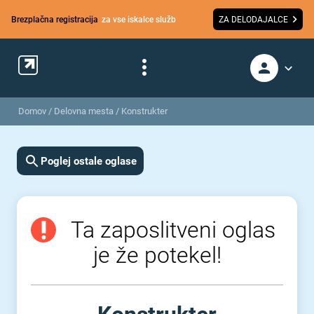
Brezplačna registracija
za vse iskalce služb
ZA DELODAJALCE
Domov
/
Delovna mesta
/
Konstrukter
Poglej ostale oglase
Ta zaposlitveni oglas
je že potekel!