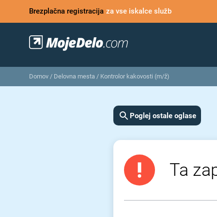
Brezplačna registracija
za vse iskalce služb
Domov
/
Delovna mesta
/
Kontrolor kakovosti (m/ž)
Poglej ostale oglase
Ta zap