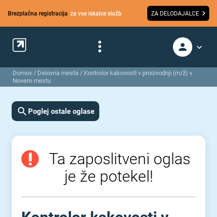
Brezplačna registracija
za vse iskalce služb
ZA DELODAJALCE
Domov
/
Delovna mesta
/
Kontrolor kakovosti v proizvodnji (m/ž) v
Novem mestu
Poglej ostale oglase
Ta zaposlitveni oglas
je že potekel!