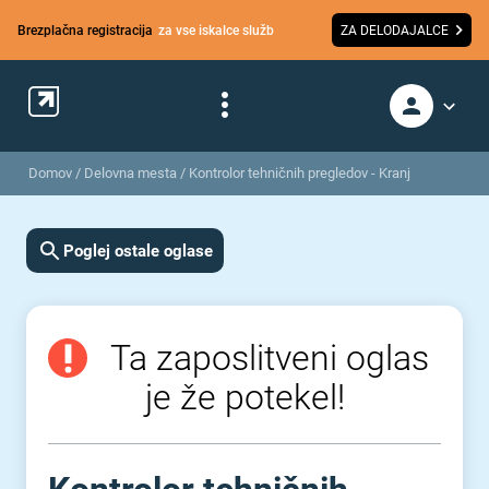
Brezplačna registracija
za vse iskalce služb
ZA DELODAJALCE
Domov
/
Delovna mesta
/
Kontrolor tehničnih pregledov - Kranj
Poglej ostale oglase
Ta zaposlitveni oglas
je že potekel!