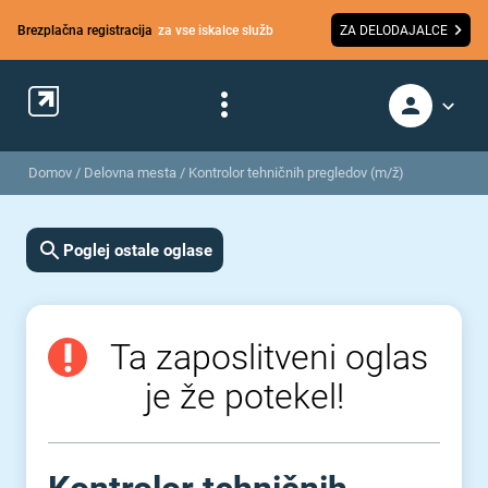
Brezplačna registracija
za vse iskalce služb
ZA DELODAJALCE
Domov
/
Delovna mesta
/
Kontrolor tehničnih pregledov (m/ž)
Poglej ostale oglase
Ta zaposlitveni oglas
je že potekel!