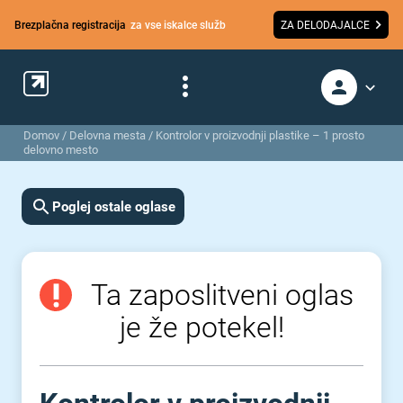
Brezplačna registracija
za vse iskalce služb
ZA DELODAJALCE
Domov
/
Delovna mesta
/
Kontrolor v proizvodnji plastike – 1 prosto
delovno mesto
Poglej ostale oglase
Ta zaposlitveni oglas
je že potekel!