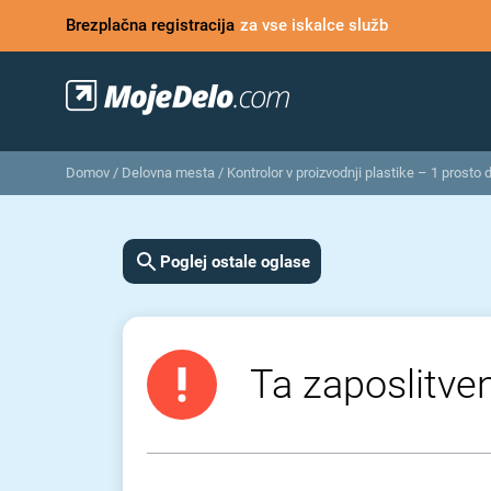
Brezplačna registracija
za vse iskalce služb
Domov
/
Delovna mesta
/
Kontrolor v proizvodnji plastike – 1 prosto
Poglej ostale oglase
Ta zaposlitven