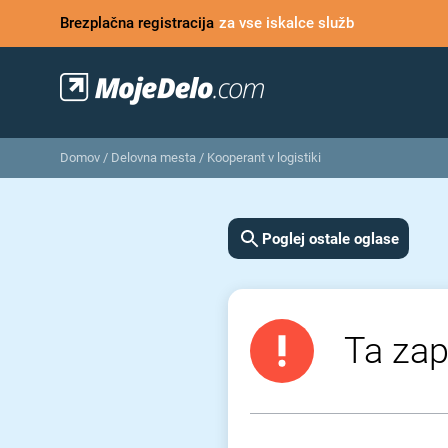
Brezplačna registracija
za vse iskalce služb
Domov
/
Delovna mesta
/
Kooperant v logistiki
Poglej ostale oglase
Ta zap