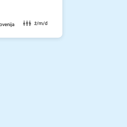
ž/m/d
lovenija