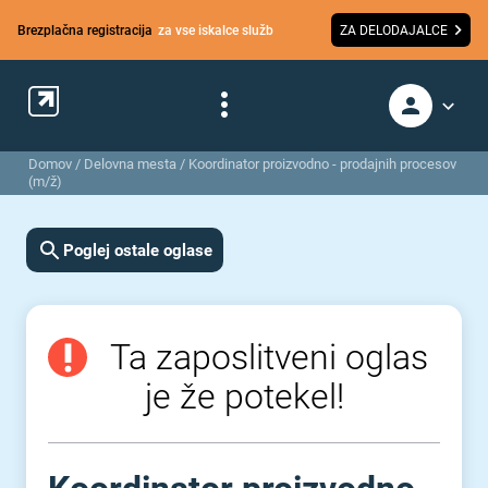
Brezplačna registracija
za vse iskalce služb
ZA DELODAJALCE
Domov
/
Delovna mesta
/
Koordinator proizvodno - prodajnih procesov
(m/ž)
Poglej ostale oglase
Ta zaposlitveni oglas
je že potekel!