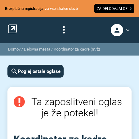
Brezplačna registracija
za vse iskalce služb
ZA DELODAJALCE
Domov
/
Delovna mesta
/
Koordinator za kadre (m/ž)
Poglej ostale oglase
Ta zaposlitveni oglas
je že potekel!