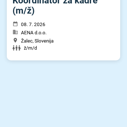
Koordinator za kadre
(m⁠/⁠ž)
08. 7. 2026
AENA d.o.o.
Žalec, Slovenija
ž/m/d