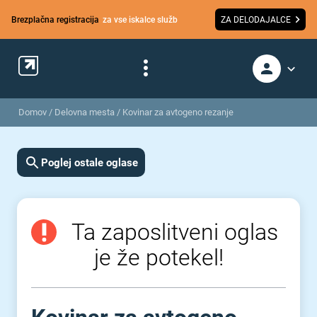
Brezplačna registracija
za vse iskalce služb
ZA DELODAJALCE
Domov
/
Delovna mesta
/
Kovinar za avtogeno rezanje
Poglej ostale oglase
Ta zaposlitveni oglas
je že potekel!