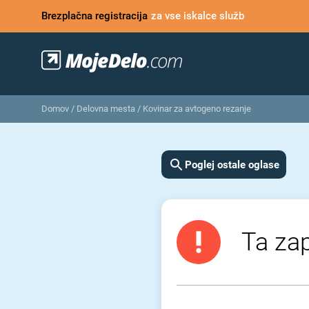
Brezplačna registracija
za vse iskalce služb
Domov
/
Delovna mesta
/
Kovinar za avtogeno rezanje
Poglej ostale oglase
Ta zap