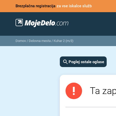
Brezplačna registracija
za vse iskalce služb
Domov
/
Delovna mesta
/
Kuhar 2 (m/ž)
Poglej ostale oglase
Ta zap