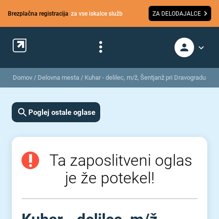
Brezplačna registracija
za vse iskalce služb
ZA DELODAJALCE
Domov
/
Delovna mesta
/
Kuhar - delilec, m/ž, Šentjanž pri Dravogradu
Poglej ostale oglase
Ta zaposlitveni oglas
je že potekel!