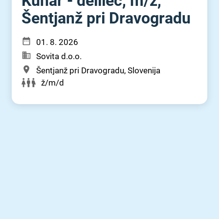
Kuhar - delilec, m⁠/⁠ž,
Šentjanž pri Dravogradu
01. 8. 2026
Sovita d.o.o.
Šentjanž pri Dravogradu, Slovenija
ž/m/d