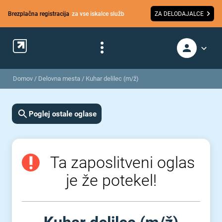
Brezplačna registracija
za vse iskalce služb
ZA DELODAJALCE
Domov
/
Delovna mesta
/
Kuhar delilec (m/ž)
Poglej ostale oglase
Ta zaposlitveni oglas
je že potekel!