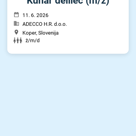
Kuhar delilec (m⁠/⁠ž)
11. 6. 2026
ADECCO H.R. d.o.o.
Koper, Slovenija
ž/m/d