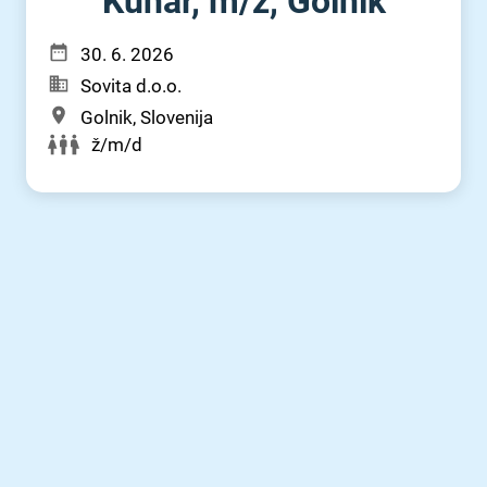
Kuhar, m⁠/⁠ž, Golnik
30. 6. 2026
Sovita d.o.o.
Golnik, Slovenija
ž/m/d