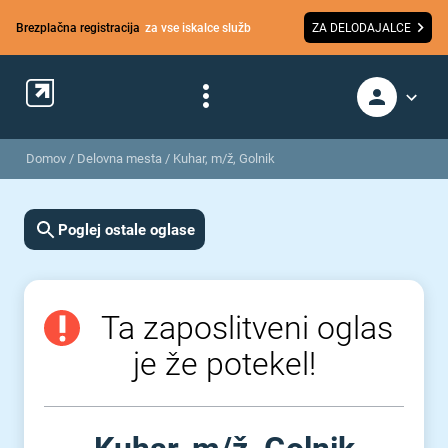
Brezplačna registracija
za vse iskalce služb
ZA DELODAJALCE
Domov
/
Delovna mesta
/
Kuhar, m/ž, Golnik
Poglej ostale oglase
Ta zaposlitveni oglas
je že potekel!